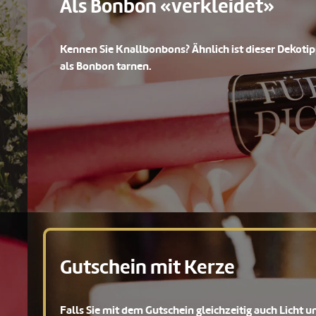
Als Bonbon «verkleidet»
Kennen Sie Knallbonbons? Ähnlich ist dieser Dekotipp
als Bonbon tarnen.
Gutschein mit Kerze
Falls Sie mit dem Gutschein gleichzeitig auch Licht