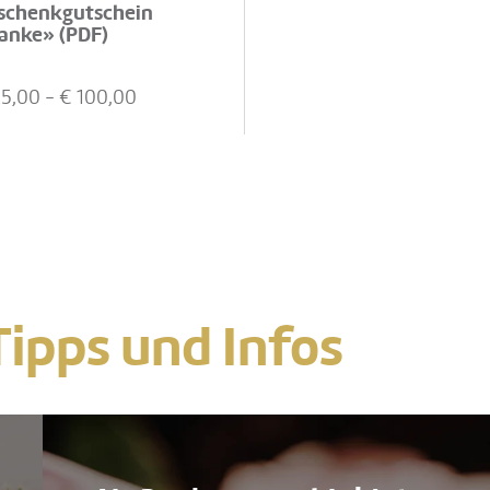
schenkgutschein
anke» (PDF)
25,00
- €
100,00
ipps und Infos