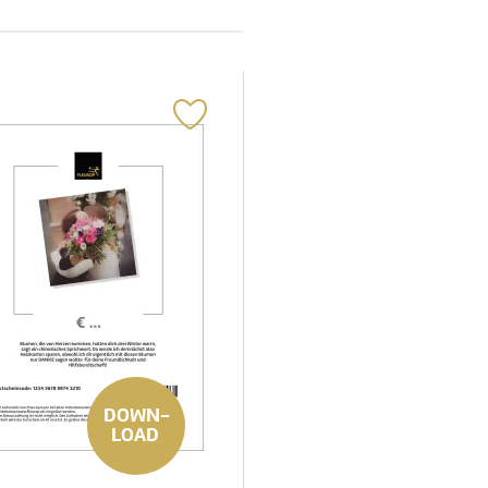
DOWN-
LOAD