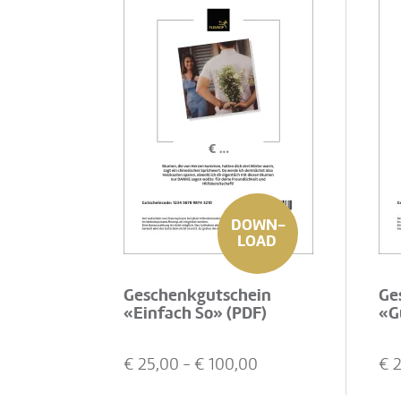
DOWN-
LOAD
Geschenkgutschein
Ge
«Einfach So» (PDF)
«G
€
25,00
- €
100,00
€