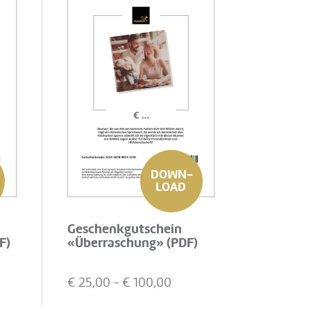
DOWN-
LOAD
Geschenkgutschein
F)
«Überraschung» (PDF)
€
25,00
- €
100,00