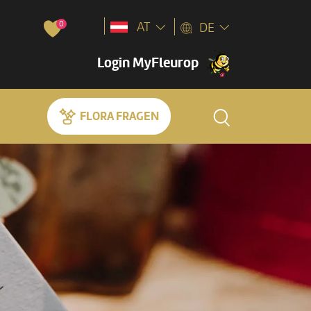
0
AT
DE
Login MyFleurop
FLORA FRAGEN