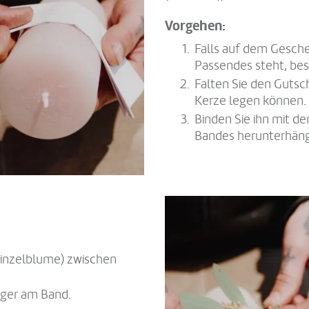
Vorgehen:
Falls auf dem Gesch
Passendes steht, besc
Falten Sie den Gutsch
Kerze legen können.
Binden Sie ihn mit d
Bandes herunterhän
Einzelblume) zwischen
ger am Band.