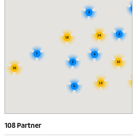
8
3
2
14
16
7
4
2
10
16
2
13
5
108 Partner