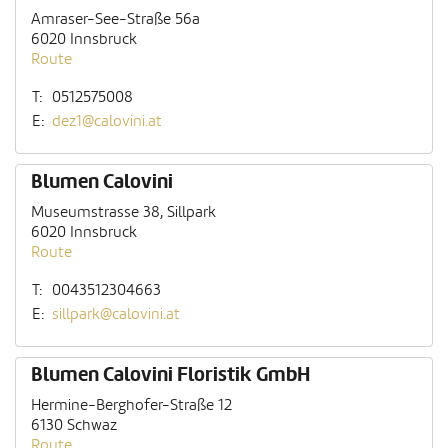
Amraser-See-Straße 56a
6020 Innsbruck
Route
T:
0512575008
E:
dez1@calovini.at
Blumen Calovini
Museumstrasse 38, Sillpark
6020 Innsbruck
Route
T:
0043512304663
E:
sillpark@calovini.at
Blumen Calovini Floristik GmbH
Hermine-Berghofer-Straße 12
6130 Schwaz
Route