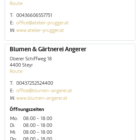
Route
T:
00436606557751
E:
office@atelier-prugger.at
W:
www.atelier-prugger.at
Blumen & Gärtnerei Angerer
Oberer Schiffweg 18
4400 Steyr
Route
T:
00437252524400
E:
office@blumen-angerer.at
W:
www.blumen-angerer.at
Öffnungszeiten
Mo:
08:00 - 18:00
Di:
08:00 - 18:00
Mi:
08:00 - 18:00
Do:
08:00 - 18:00