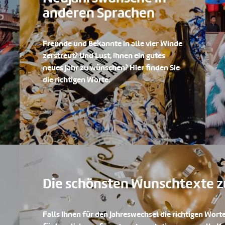
anderen Sprachen
Freunde und Bekannte in alle vier Winde
zerstreut? Und Lust, ihnen ein gutes
neues Jahr zu wünschen? Hier finden Sie
die richtigen Worte.
Die schönsten Wunschtexte 
Falls Ihnen für den Jahreswechsel die richtigen Worte