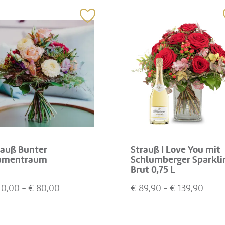
rauß Bunter
Strauß I Love You mit
umentraum
Schlumberger Sparkli
Brut 0,75 L
40,00
- €
80,00
€
89,90
- €
139,90