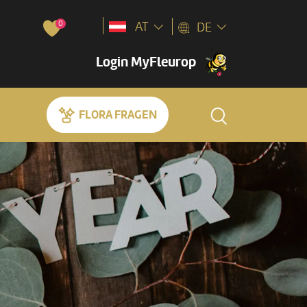
0
AT
DE
Login MyFleurop
FLORA FRAGEN