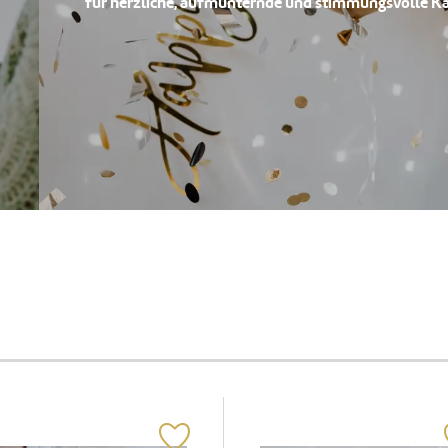
für herzliche, aufmunternde und stimmungsvolle Ka