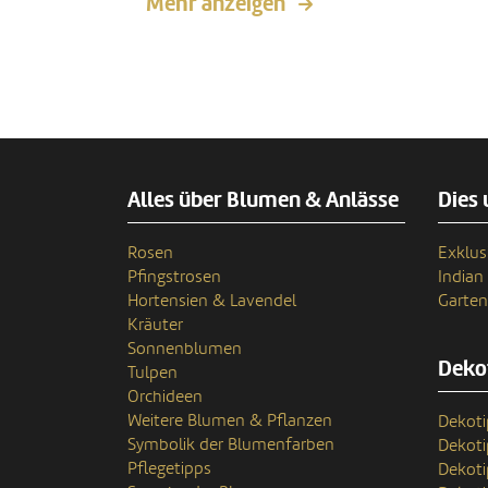
Mehr anzeigen
Alles über Blumen & Anlässe
Dies 
Rosen
Exklus
Pfingstrosen
India
Hortensien & Lavendel
Garten
Kräuter
Sonnenblumen
Deko
Tulpen
Orchideen
Weitere Blumen & Pflanzen
Dekoti
Symbolik der Blumenfarben
Dekot
Pflegetipps
Dekoti