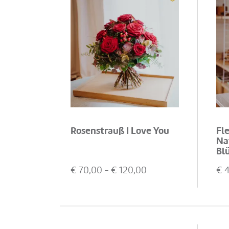
Rosenstrauß I Love You
Fl
Na
Bl
€
70,00
- €
120,00
€