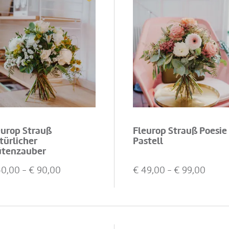
europ Strauß
Fleurop Strauß Poesie 
türlicher
Pastell
ütenzauber
40,00
- €
90,00
€
49,00
- €
99,00