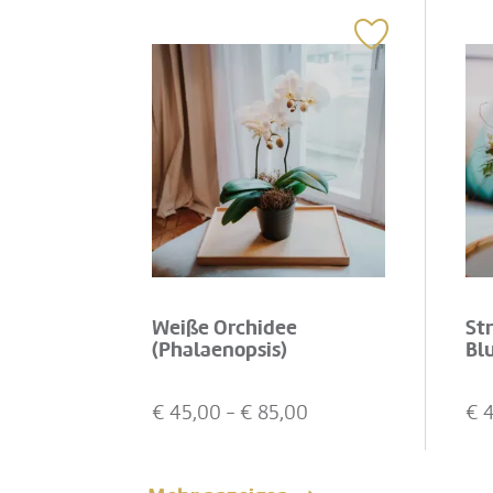
Weiße Orchidee
St
(Phalaenopsis)
Bl
€
45,00
- €
85,00
€