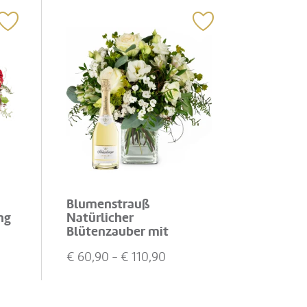
Blumenstrauß
ng
Natürlicher
Blütenzauber mit
Schlumberger Sparkling
€
60,90
- €
110,90
Brut 0,75 L