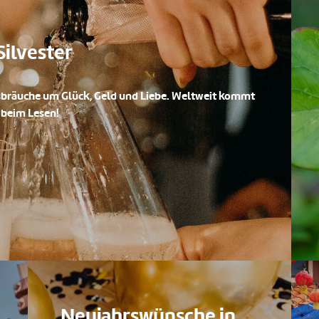
Silvester
rsbräuche um Glück, Geld und Liebe. Weltweit kommt
 beim Lesen!
Neujahrswünsche in