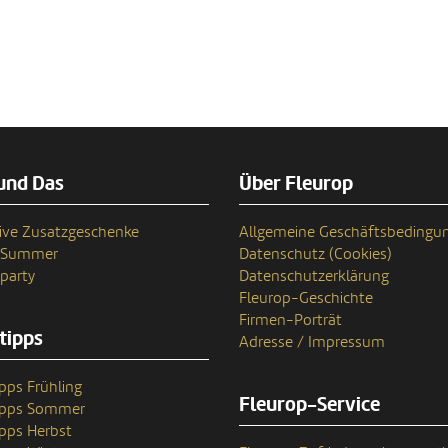
und Das
Über Fleurop
ive Zusatzgeschenke
Allgemeine Geschäftsbedingu
n Summer
Datenschutz (Cookies)
party
Datenschutzerklärung
Fleurop-Geschichte
Firmen-Porträt
tipps
Adresse / Impressum
pps Frühling
Fleurop-Service
ipps Sommer
pps Herbst