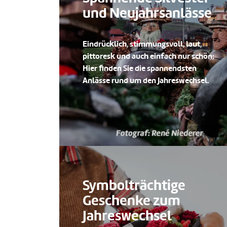
und Neujahrsanlässe
Eindrücklich, stimmungsvoll, laut,
pittoresk und auch einfach nur schön:
Hier finden Sie die spannendsten
Anlässe rund um den Jahreswechsel.
Symbolträchtige
Geschenke zum
Jahreswechsel