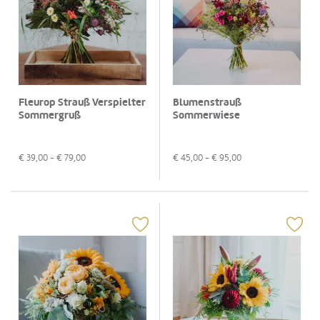
Fleurop Strauß Verspielter
Blumenstrauß
Sommergruß
Sommerwiese
€
39,00
- €
79,00
€
45,00
- €
95,00