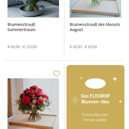
Blumenstrauß
Blumenstrauß des Monats
Sommertraum
August
€
60,00
- €
120,00
€
43,00
- €
83,00
Das FLEUROP
Blumen-Abo
Frische Blumen.
Immer wieder.