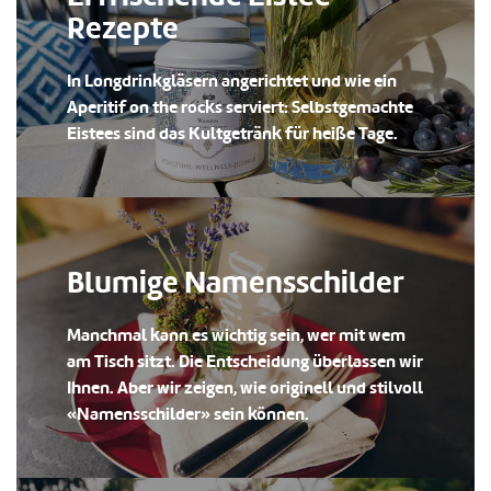
Rezepte
In Longdrinkgläsern angerichtet und wie ein
Aperitif on the rocks serviert: Selbstgemachte
Eistees sind das Kultgetränk für heiße Tage.
Blumige Namensschilder
Manchmal kann es wichtig sein, wer mit wem
am Tisch sitzt. Die Entscheidung überlassen wir
Ihnen. Aber wir zeigen, wie originell und stilvoll
«Namensschilder» sein können.