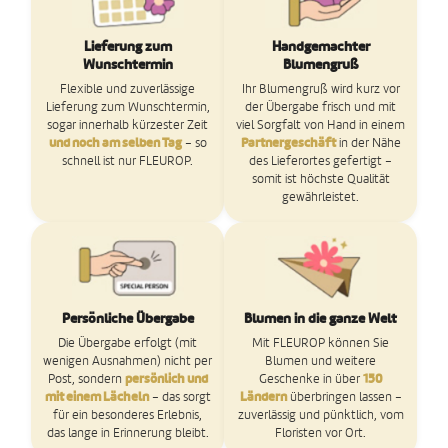
Lieferung zum
Handgemachter
Wunschtermin
Blumengruß
Flexible und zuverlässige
Ihr Blumengruß wird kurz vor
Lieferung zum Wunschtermin,
der Übergabe frisch und mit
sogar innerhalb kürzester Zeit
viel Sorgfalt von Hand in einem
und noch am selben Tag
– so
Partnergeschäft
in der Nähe
schnell ist nur FLEUROP.
des Lieferortes gefertigt –
somit ist höchste Qualität
gewährleistet.
Persönliche Übergabe
Blumen in die ganze Welt
Die Übergabe erfolgt (mit
Mit FLEUROP können Sie
wenigen Ausnahmen) nicht per
Blumen und weitere
Post, sondern
persönlich und
Geschenke in über
150
mit einem Lächeln
– das sorgt
Ländern
überbringen lassen –
für ein besonderes Erlebnis,
zuverlässig und pünktlich, vom
das lange in Erinnerung bleibt.
Floristen vor Ort.