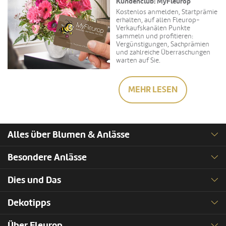
Kundenclub: MyFleurop
Kostenlos anmelden, Startprämie
erhalten, auf allen Fleurop-
Verkaufskanälen Punkte
sammeln und profitieren:
Vergünstigungen, Sachprämien
und zahlreiche Überraschungen
warten auf Sie.
MEHR LESEN
Alles über Blumen & Anlässe
Besondere Anlässe
Dies und Das
Dekotipps
Über Fleurop