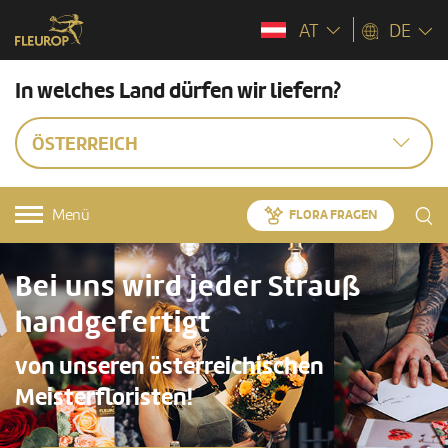
AT
DE
In welches Land dürfen wir liefern?
ÖSTERREICH
Menü
FLORA FRAGEN
Bei uns wird jeder Strauß
handgefertigt
von unseren österreichischen
Meisterfloristen!