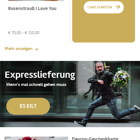
CHAT STARTEN
Rosenstrauß I Love You
€
70,00
- €
120,00
Mehr anzeigen
Expresslieferung
Wenn's mal schnell gehen muss
ES EILT
Fleurop-Geschenkkarte