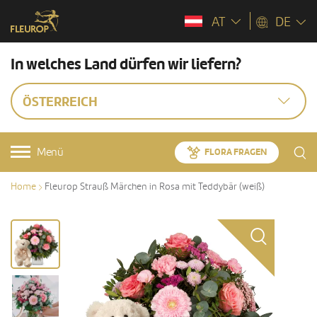
AT
DE
In welches Land dürfen wir liefern?
ÖSTERREICH
Menü
FLORA FRAGEN
Home
Fleurop Strauß Märchen in Rosa mit Teddybär (weiß)