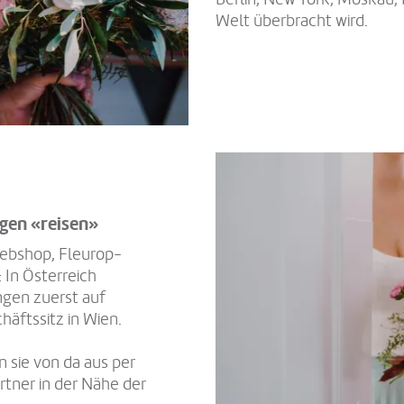
Welt überbracht wird.
ngen «reisen»
ebshop, Fleurop-
 In Österreich
gen zuerst auf
äftssitz in Wien.
n sie von da aus per
rtner in der Nähe der