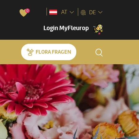
0
AT
DE
Login MyFleurop
FLORA FRAGEN