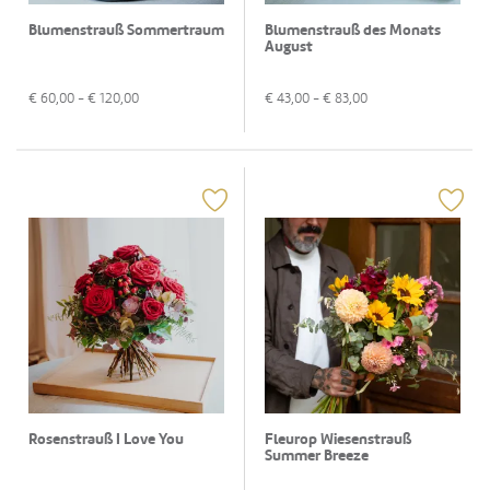
Blumenstrauß Sommertraum
Blumenstrauß des Monats
August
€
60,00
- €
120,00
€
43,00
- €
83,00
Rosenstrauß I Love You
Fleurop Wiesenstrauß
Summer Breeze