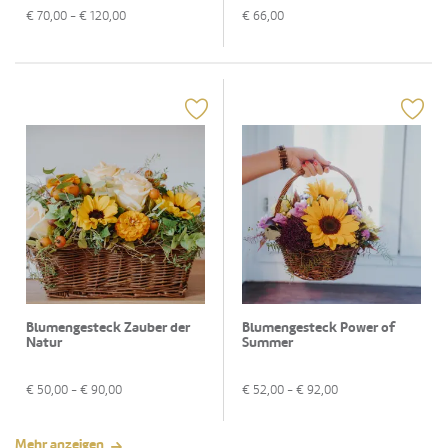
€
70,00
- €
120,00
€
66,00
Blumengesteck Zauber der
Blumengesteck Power of
Natur
Summer
€
50,00
- €
90,00
€
52,00
- €
92,00
Mehr anzeigen