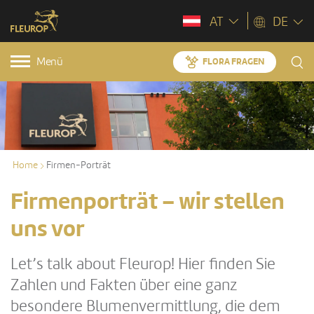
AT
DE
Menü
FLORA FRAGEN
Home
Firmen-Porträt
Firmenporträt – wir stellen
uns vor
Let’s talk about Fleurop! Hier finden Sie
Zahlen und Fakten über eine ganz
besondere Blumenvermittlung, die dem