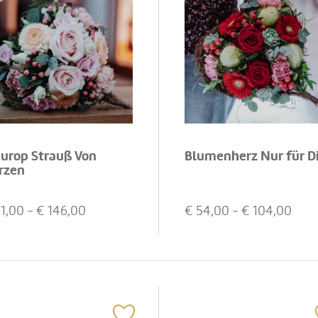
europ Strauß Von
Blumenherz Nur für D
rzen
1,00
- €
146,00
€
54,00
- €
104,00