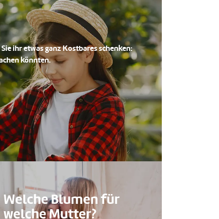
n Sie ihr etwas ganz Kostbares schenken:
machen könnten.
Welche Blumen für
welche Mutter?