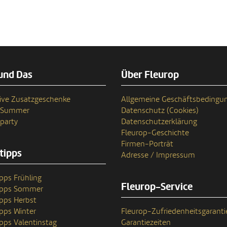
und Das
Über Fleurop
ive Zusatzgeschenke
Allgemeine Geschäftsbedingu
n Summer
Datenschutz (Cookies)
party
Datenschutzerklärung
Fleurop-Geschichte
Firmen-Porträt
tipps
Adresse / Impressum
pps Frühling
Fleurop-Service
ipps Sommer
pps Herbst
pps Winter
Fleurop-Zufriedenheitsgaranti
pps Valentinstag
Garantiezeiten