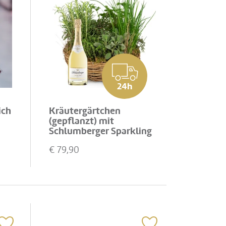
24h
ich
Kräutergärtchen
(gepflanzt) mit
Schlumberger Sparkling
Brut 0,75 L
€
79,90