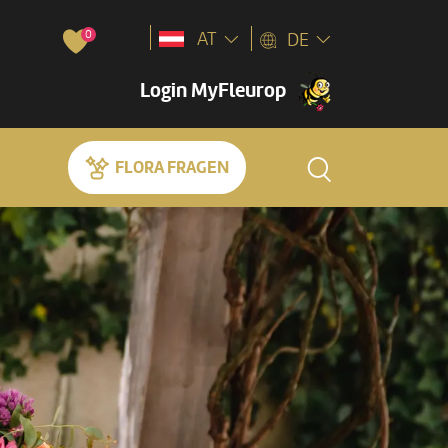
0
AT
DE
Login MyFleurop
FLORA FRAGEN