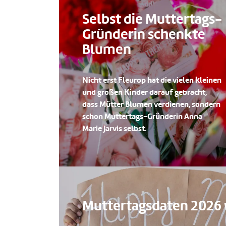
Selbst die Muttertags-
Gründerin schenkte
Blumen
Nicht erst Fleurop hat die vielen kleinen
und großen Kinder darauf gebracht,
dass Mütter Blumen verdienen, sondern
schon Muttertags-Gründerin Anna
Marie Jarvis selbst.
Muttertagsdaten 2026 