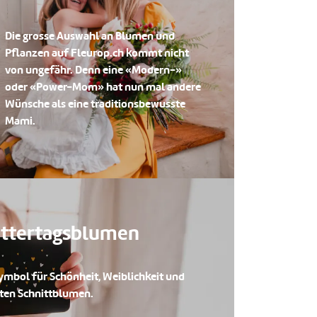
Die grosse Auswahl an Blumen und
Pflanzen auf Fleurop.ch kommt nicht
von ungefähr. Denn eine «Modern-»
oder «Power-Mom» hat nun mal andere
Wünsche als eine traditionsbewusste
Mami.
Muttertagsblumen
Symbol für Schönheit, Weiblichkeit und
esten Schnittblumen.