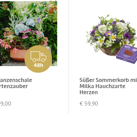
48h
lanzenschale
Süßer Sommerkorb mi
rtenzauber
Milka Hauchzarte
Herzen
99,00
€
59,90