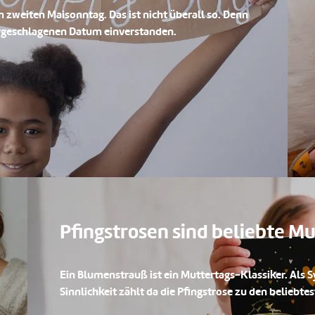
 zweiten Maisonntag. Das ist nicht überall so. Denn
orgeschlagenen Datum einverstanden.
Pfingstrosen sind beliebte 
Ein Blumenstrauß ist ein Muttertags-Klassiker. Als 
Sinnlichkeit zählt da die Pfingstrose zu den beliebt