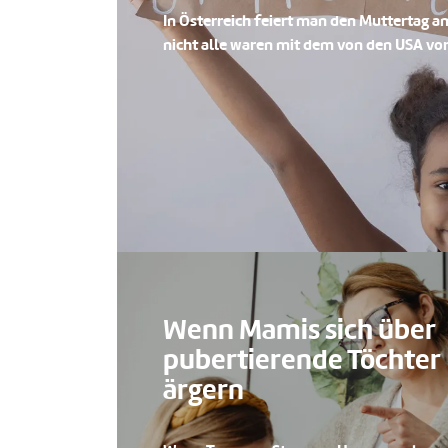
In Österreich feiert man den Muttertag am
nicht alle waren mit dem von den USA v
Wenn Mamis sich über
pubertierende Töchter
ärgern