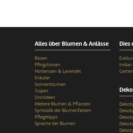
Alles über Blumen & Anlässe
Dies 
Rosen
Exklus
Pfingstrosen
India
Hortensien & Lavendel
Garten
Kräuter
Sonnenblumen
Deko
Tulpen
Orchideen
Weitere Blumen & Pflanzen
Dekoti
Symbolik der Blumenfarben
Dekot
Pflegetipps
Dekoti
Sprache der Blumen
Dekoti
Dekoti