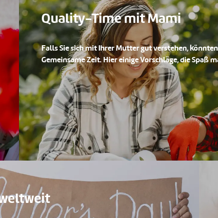
Quality-Time mit Mami
Falls Sie sich mit Ihrer Mutter gut verstehen, könnte
Gemeinsame Zeit. Hier einige Vorschläge, die Spaß 
weltweit