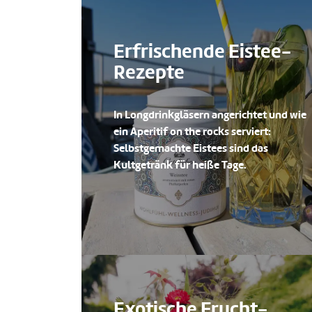
Erfrischende Eistee-
Rezepte
In Longdrinkgläsern angerichtet und wie
ein Aperitif on the rocks serviert:
Selbstgemachte Eistees sind das
Kultgetränk für heiße Tage.
Exotische Frucht-