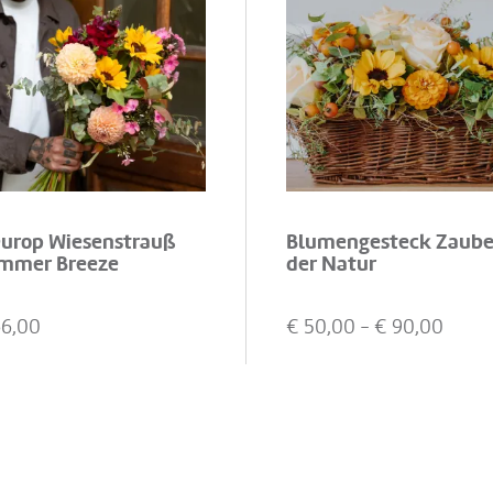
europ Wiesenstrauß
Blumengesteck Zaube
mmer Breeze
der Natur
66,00
€
50,00
- €
90,00