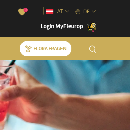
0
AT
DE
Login MyFleurop
FLORA FRAGEN