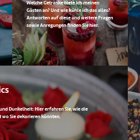
Welche Getränke biete ich meinen
Gästen an? Und wie kühle ich das alles?
Antworten auf diese und weitere Fragen
sowie Anregungen finden Sie hier.
ics
nd Dunkelheit: Hier erfahren Sie, wie die
 wo Sie dekorieren könnten.