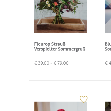
Fleurop Strauß
Bl
Verspielter Sommergruß
So
€
39,00
- €
79,00
€