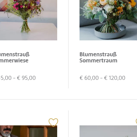
umenstrauß
Blumenstrauß
mmerwiese
Sommertraum
45,00
- €
95,00
€
60,00
- €
120,00