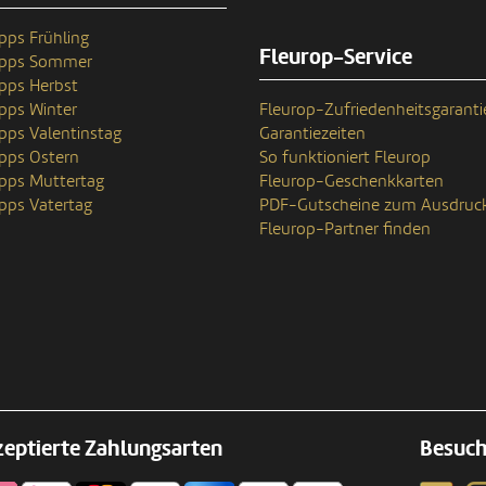
pps Frühling
Fleurop-Service
ipps Sommer
pps Herbst
pps Winter
Fleurop-Zufriedenheitsgaranti
pps Valentinstag
Garantiezeiten
pps Ostern
So funktioniert Fleurop
pps Muttertag
Fleurop-Geschenkkarten
pps Vatertag
PDF-Gutscheine zum Ausdruc
Fleurop-Partner finden
eptierte Zahlungsarten
Besuch