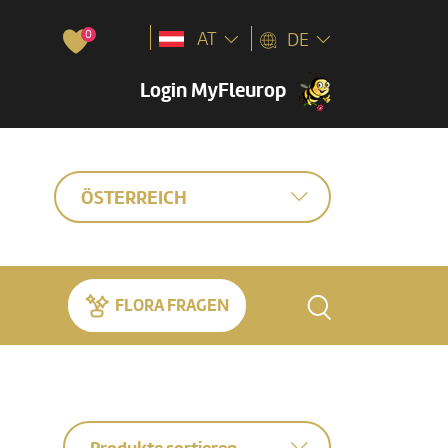
0
AT
DE
Login MyFleurop
ÖSTERREICH
FLORA FRAGEN