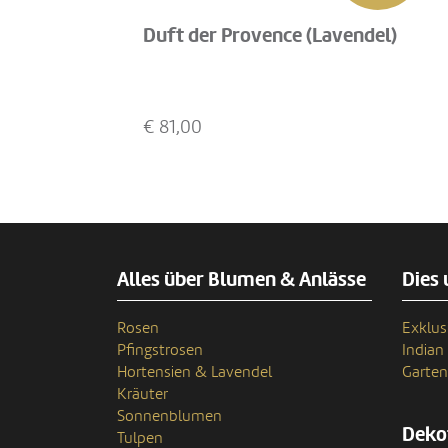
Duft der Provence (Lavendel)
€
81,00
Alles über Blumen & Anlässe
Dies 
Rosen
Exklus
Pfingstrosen
India
Hortensien & Lavendel
Garten
Kräuter
Sonnenblumen
Deko
Tulpen