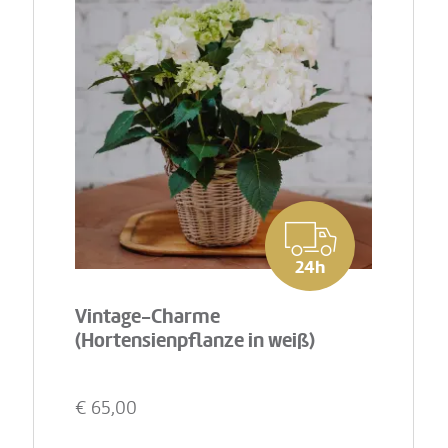
24h
Vintage-Charme
(Hortensienpflanze in weiß)
€
65,00