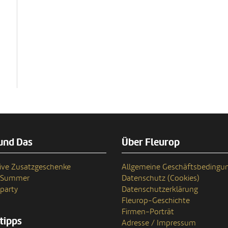
und Das
Über Fleurop
ive Zusatzgeschenke
Allgemeine Geschäftsbedingu
n Summer
Datenschutz (Cookies)
party
Datenschutzerklärung
Fleurop-Geschichte
Firmen-Porträt
tipps
Adresse / Impressum