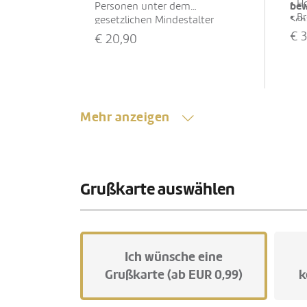
• H
bew
Personen unter dem
• B
gesetzlichen Mindestalter
Sch
• M
abgegeben werden. Eine
und
€
3
€
20,90
äth
Lieferung an Minderjährige ist
imm
• H
nicht möglich. Mit Ihrer
Gla
Bestellung bestätigen Sie, dass
• V
der Empfänger das gesetzlich
vorgeschriebene Mindestalter
Ka
Mehr anzeigen
hat.
Mehr anzeigen
Grußkarte auswählen
Ich wünsche eine
Grußkarte (ab EUR 0,99)
k