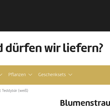
 dürfen wir liefern?
Pflanzen
Geschenksets
t Teddybär (weiß)
Blumenstrau