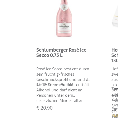
Schlumberger Rosé Ice
Ho
Secco 0,75 L
Sc
13
Rosé Ice Secco besticht durch
Hof
sein fruchtig-frisches
zwe
Geschmacksprofil und sind der
aus
ideale Sommerdrink!
Ab 18! Dieses Produkt enthält
Lei
Zut
Alkohol und darf nicht an
Det
Zuc
Personen unter dem
Trü
Kak
gesetzlichen Mindestalter
kre
Inv
abgegeben werden. Eine
Sch
€
20,90
Ent
Glu
Lieferung an Minderjährige ist
ein
Vol
Meh
nicht möglich. Mit Ihrer
bel