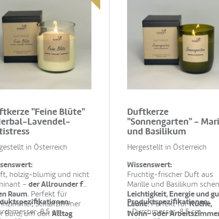
ftkerze "Feine Blüte"
Duftkerze
Herbal-Lavendel-
"Sonnengarten" - Mari
tistress
und Basilikum
gestellt in Österreich
Hergestellt in Österreich
senswert:
Wissenswert:
ft, holzig-blumig und nicht
Fruchtig-frischer Duft aus
der Allrounder für
inant –
Marille und Basilikum sche
en Raum
Leichtigkeit, Energie und g
. Perfekt für
duktspezifikationen:
Produktspezifikationen:
Laune
Küche,
nzimmer, Schlafzimmer
. Perfekt für
urchmesser: 8,5 cm
• Durchmesser: 8,5 cm
Alltag
Wohn- oder Arbeitszimme
r Büro, um den