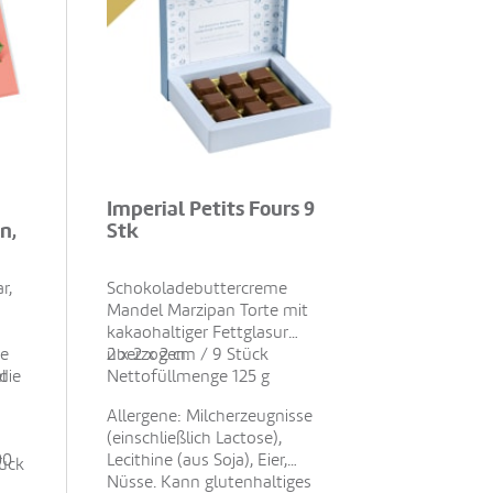
Imperial Petits Fours 9
n,
Stk
r,
Schokoladebuttercreme
Mandel Marzipan Torte mit
kakaohaltiger Fettglasur
ie
n
überzogen.
2 x 2 x 2 cm / 9 Stück
die
l
Nettofüllmenge 125 g
Allergene: Milcherzeugnisse
(einschließlich Lactose),
00
Lecithine (aus Soja), Eier,
tück
Nüsse. Kann glutenhaltiges