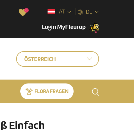
0
AT
DE
Login MyFleurop
ÖSTERREICH
FLORA FRAGEN
ß Einfach