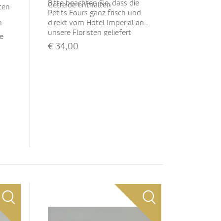
Bitte beachten Sie, dass die
Getreide enthalten
ten
Petits Fours ganz frisch und
n
direkt vom Hotel Imperial an
unsere Floristen geliefert
te
werden. Daher ist dieses
€
34,00
Produkt frühestens in 48 Std.
lieferbar!
Falls Sie das Produkt nicht
"Hinzufügen" können, ändern
Sie bitte das Lieferdatum.
Mehr anzeigen
igte