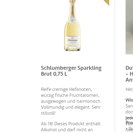
Schlumberger Sparkling
Du
Brut 0,75 L
- 
An
Reife cremige Hefenoten,
Her
würzig frische Fruchtaromen,
Wis
ausgewogen und harmonisch.
San
Vollmundig und elegant. Sehr
dom
stilvoll!
jed
Pro
Ab 18! Dieses Produkt enthält
Woh
• D
Alkohol und darf nicht an
ode