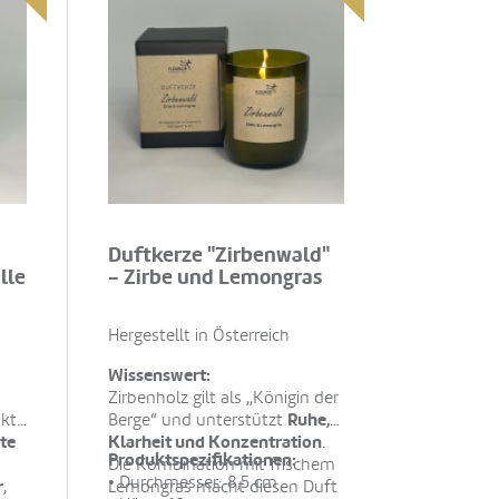
Duftkerze "Zirbenwald"
lle
- Zirbe und Lemongras
Hergestellt in Österreich
Wissenswert:
Zirbenholz gilt als „Königin der
Ruhe,
nkt
Berge“ und unterstützt
ute
Klarheit und Konzentration
.
Produktspezifikationen:
Die Kombination mit frischem
• Durchmesser: 8,5 cm
r
,
Lemongras macht diesen Duft