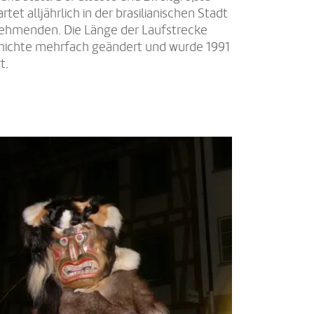
rtet alljährlich in der brasilianischen Stadt
nehmenden. Die Länge der Laufstrecke
chichte mehrfach geändert und wurde 1991
t.