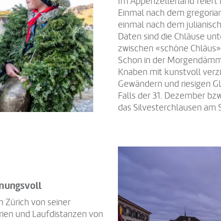
Im Appenzellerland feiert
Einmal nach dem gregoria
einmal nach dem julianisch
Daten sind die Chläuse un
zwischen «schöne Chläus»
Schon in der Morgendämme
Knaben mit kunstvoll verz
Gewändern und riesigen Gl
Falls der 31. Dezember bzw.
das Silvesterchlausen am 
mmungsvoll
h Zürich von seiner
rien und Laufdistanzen von