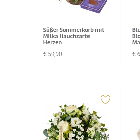
Süßer Sommerkorb mit
Bl
Milka Hauchzarte
Bl
Herzen
Ma
Pr
€
59,90
€
6