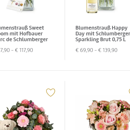
umenstrauß Sweet
Blumenstrauß Happy
oom mit Hofbauer
Day mit Schlumberge
rc de Schlumberger
Sparkling Brut 0,75 L
alinen, 130g
7,90
- €
117,90
€
69,90
- €
139,90