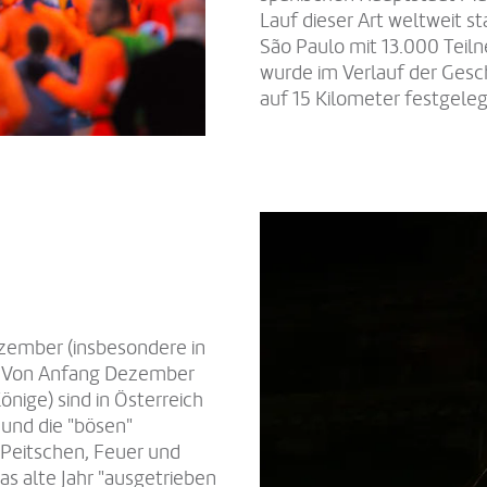
Lauf dieser Art weltweit sta
São Paulo mit 13.000 Teil
wurde im Verlauf der Ges
auf 15 Kilometer festgeleg
ezember (insbesondere in
e. Von Anfang Dezember
önige) sind in Österreich
 und die "bösen"
 Peitschen, Feuer und
as alte Jahr "ausgetrieben