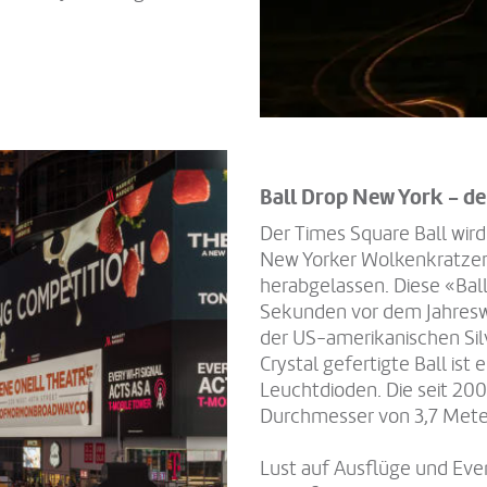
Ball Drop New York - d
Der Times Square Ball wird
New Yorker Wolkenkratzer
herabgelassen. Diese «Ba
Sekunden vor dem Jahres
der US-amerikanischen Silv
Crystal gefertigte Ball is
Leuchtdioden. Die seit 20
Durchmesser von 3,7 Mete
Lust auf Ausflüge und Ev