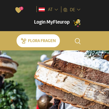
0
AT
DE
Login MyFleurop
FLORA FRAGEN