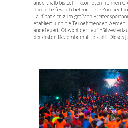
anderthalb bis zehn Kilometern rennen Gro
durch die festlich beleuchtete Zürcher In
Lauf hat sich zum größten Breitensportan
etabliert, und die Teilnehmenden werden j
angefeuert. Obwohl der Lauf «Silvesterlauf
der ersten Dezemberhälfte statt. Dieses 