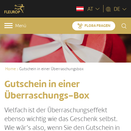
AT
DE
Menü
FLORA FRAGEN
Home
Gutschein in einer Überraschungsbox
Gutschein in einer
Überraschungs-Box
Vielfach ist der Überraschungseffekt
ebenso wichtig wie das Geschenk selbst.
Wie wär’s also, wenn Sie den Gutschein in