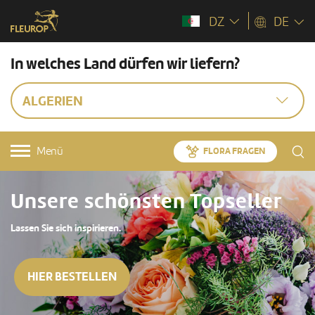
DZ
DE
In welches Land dürfen wir liefern?
ALGERIEN
Menü
FLORA FRAGEN
Unsere schönsten Topseller
Lassen Sie sich inspirieren.
HIER BESTELLEN