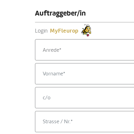
Auftraggeber/in
MyFleurop
Login
Anrede*