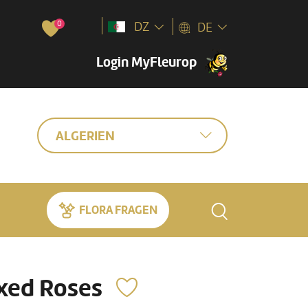
0
DZ
DE
Login MyFleurop
ALGERIEN
FLORA FRAGEN
xed Roses