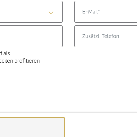
d als
ilen profitieren