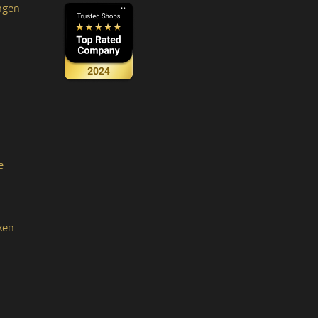
ngen
e
ken