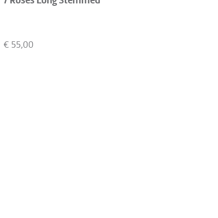
7 Roses Long Stemmed
€
55,00