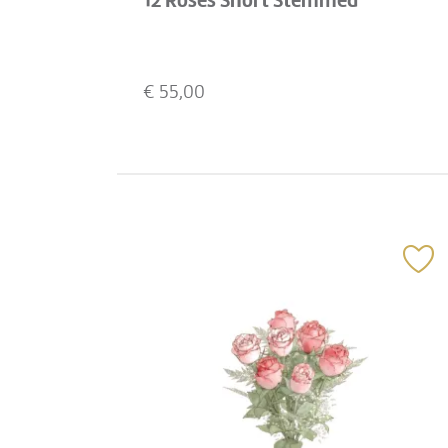
12 Roses Short Stemmed
€
55,00