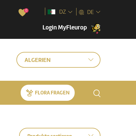
0
DZ
DE
Login MyFleurop
ALGERIEN
FLORA FRAGEN