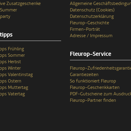
ive Zusatzgeschenke
Allgemeine Geschäftsbedingu
n Summer
Datenschutz (Cookies)
party
Datenschutzerklärung
Fleurop-Geschichte
Firmen-Porträt
tipps
Adresse / Impressum
pps Frühling
Fleurop-Service
ipps Sommer
pps Herbst
pps Winter
Fleurop-Zufriedenheitsgaranti
pps Valentinstag
Garantiezeiten
pps Ostern
So funktioniert Fleurop
pps Muttertag
Fleurop-Geschenkkarten
pps Vatertag
PDF-Gutscheine zum Ausdruc
Fleurop-Partner finden