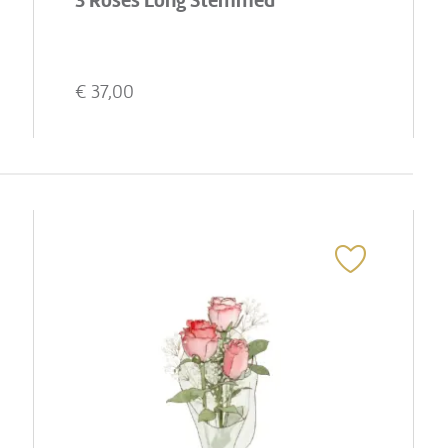
3 Roses Long Stemmed
€
37,00