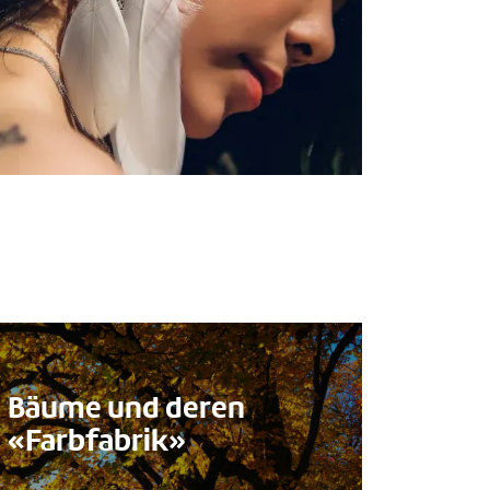
n
Bäume und deren
«Farbfabrik»