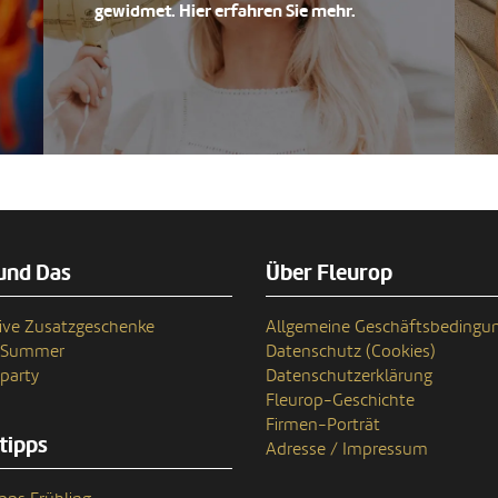
gewidmet. Hier erfahren Sie mehr.
und Das
Über Fleurop
ive Zusatzgeschenke
Allgemeine Geschäftsbedingu
n Summer
Datenschutz (Cookies)
party
Datenschutzerklärung
Fleurop-Geschichte
Firmen-Porträt
tipps
Adresse / Impressum