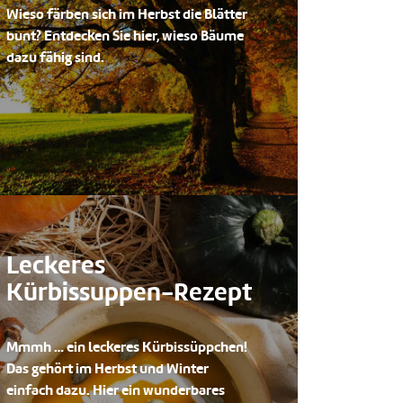
Wieso färben sich im Herbst die Blätter
bunt? Entdecken Sie hier, wieso Bäume
dazu fähig sind.
Leckeres
Kürbissuppen-Rezept
Mmmh … ein leckeres Kürbissüppchen!
Das gehört im Herbst und Winter
einfach dazu. Hier ein wunderbares