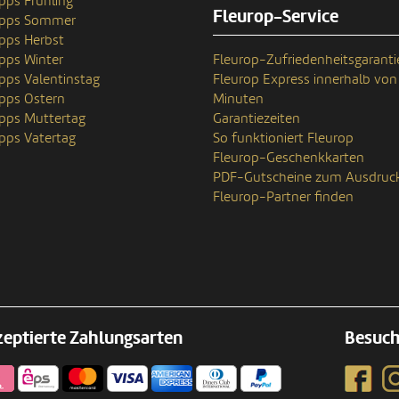
pps Frühling
Fleurop-Service
ipps Sommer
pps Herbst
pps Winter
Fleurop-Zufriedenheitsgaranti
pps Valentinstag
Fleurop Express innerhalb von
pps Ostern
Minuten
pps Muttertag
Garantiezeiten
pps Vatertag
So funktioniert Fleurop
Fleurop-Geschenkkarten
PDF-Gutscheine zum Ausdruc
Fleurop-Partner finden
eptierte Zahlungsarten
Besuch