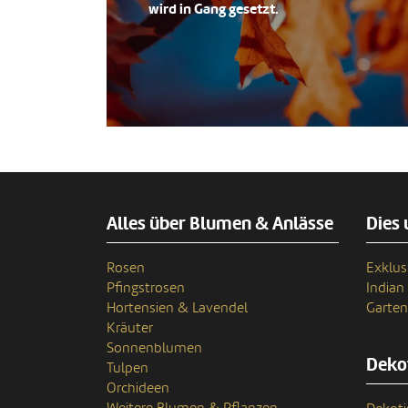
wird in Gang gesetzt.
Alles über Blumen & Anlässe
Dies 
Rosen
Exklus
Pfingstrosen
India
Hortensien & Lavendel
Garten
Kräuter
Sonnenblumen
Deko
Tulpen
Orchideen