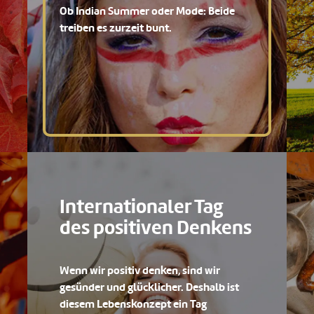
Ob Indian Summer oder Mode: Beide
treiben es zurzeit bunt.
Internationaler Tag
des positiven Denkens
Wenn wir positiv denken, sind wir
gesünder und glücklicher. Deshalb ist
diesem Lebenskonzept ein Tag