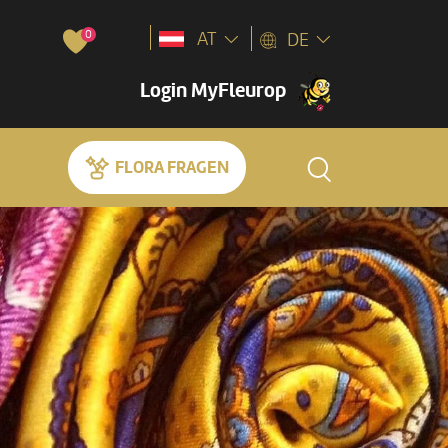
0
AT
DE
Login MyFleurop
FLORA FRAGEN