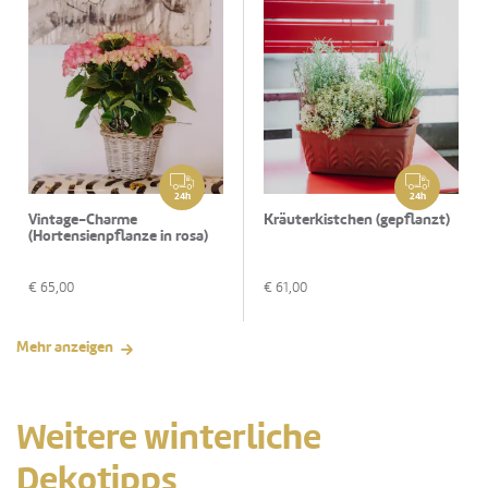
24h
24h
Vintage-Charme
Kräuterkistchen (gepflanzt)
(Hortensienpflanze in rosa)
€
65,00
€
61,00
Mehr anzeigen
Weitere winterliche
Dekotipps