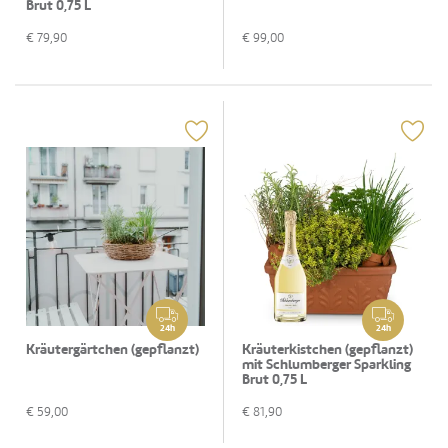
Brut 0,75 L
€
79,90
€
99,00
24h
24h
Kräutergärtchen (gepflanzt)
Kräuterkistchen (gepflanzt)
mit Schlumberger Sparkling
Brut 0,75 L
€
59,00
€
81,90