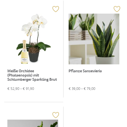
Weiße Orchidee
Pflanze Sansevieria
(Phalaenopsis) mit
Schlumberger Sparkling Brut
Piccolo 0,2L
€
52,90
- €
91,90
€
39,00
- €
79,00