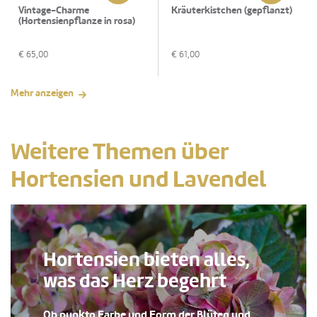
Vintage-Charme
Kräuterkistchen (gepflanzt)
(Hortensienpflanze in rosa)
€
65,00
€
61,00
Mehr anzeigen
Weitere Themen über
Hortensien und Lavendel
Hortensien bieten alles,
was das Herz begehrt
Ob punkto Farbe und Form der Blüten und