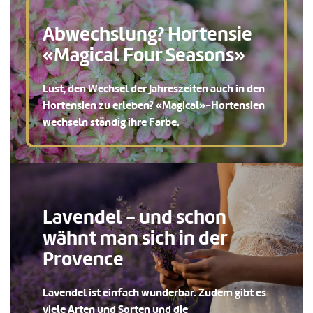
Abwechslung? Hortensie
«Magical Four Seasons»
Lust, den Wechsel der Jahreszeiten auch in den
Hortensien zu erleben? «Magical»-Hortensien
wechseln ständig ihre Farbe.
Lavendel - und schon
wähnt man sich in der
Provence
Lavendel ist einfach wunderbar. Zudem gibt es
viele Arten und Sorten und die