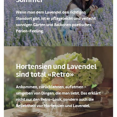
Wenn man dem Lavendel den richtigen
Standort gibt, ist er pflegeleicht und verleiht
sonnigen Gärten und Balkonen poetisches
Ferien-Feeling.
Hortensien und Lavendel
sind total «Retro»
Ankommen, zurücklehnen, aufatmen –
umgeben von Dingen, die man liebt. Das erklärt
nicht nur den Retro-Look, sondern auch die
Beliebtheit von Hortensien und Lavendel.