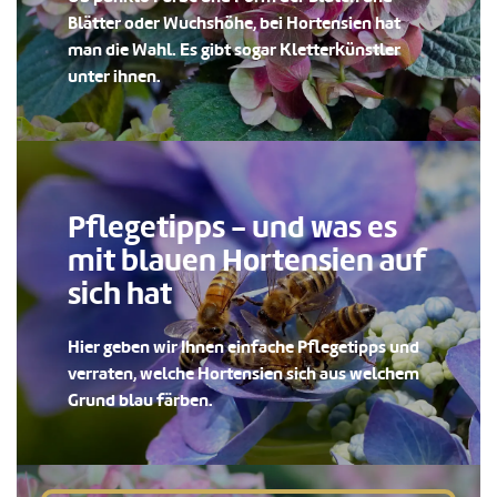
Blätter oder Wuchshöhe, bei Hortensien hat
man die Wahl. Es gibt sogar Kletterkünstler
unter ihnen.
Pflegetipps - und was es
mit blauen Hortensien auf
sich hat
Hier geben wir Ihnen einfache Pflegetipps und
verraten, welche Hortensien sich aus welchem
Grund blau färben.