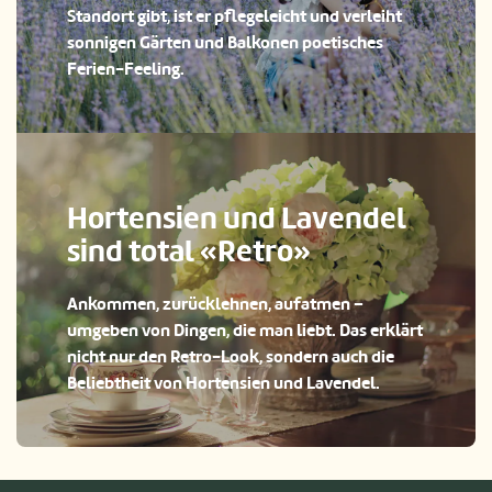
Standort gibt, ist er pflegeleicht und verleiht
sonnigen Gärten und Balkonen poetisches
Ferien-Feeling.
Hortensien und Lavendel
sind total «Retro»
Ankommen, zurücklehnen, aufatmen –
umgeben von Dingen, die man liebt. Das erklärt
nicht nur den Retro-Look, sondern auch die
Beliebtheit von Hortensien und Lavendel.