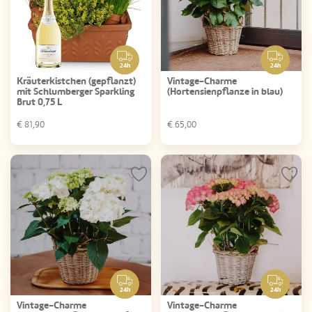
24h
24h
Kräuterkistchen (gepflanzt)
Vintage-Charme
mit Schlumberger Sparkling
(Hortensienpflanze in blau)
Brut 0,75 L
€
81,90
€
65,00
24h
24h
Vintage-Charme
Vintage-Charme