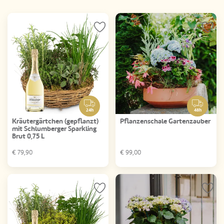
24h
48h
Kräutergärtchen (gepflanzt)
Pflanzenschale Gartenzauber
mit Schlumberger Sparkling
Brut 0,75 L
€
79,90
€
99,00