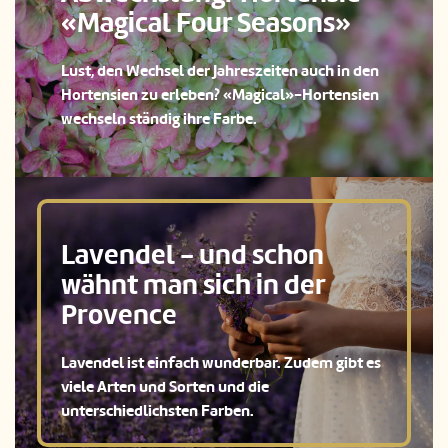
«Magical Four Seasons»
Lust, den Wechsel der Jahreszeiten auch in den
Hortensien zu erleben? «Magical»-Hortensien
wechseln ständig ihre Farbe.
Lavendel - und schon
wähnt man sich in der
Provence
Lavendel ist einfach wunderbar. Zudem gibt es
viele Arten und Sorten und die
unterschiedlichsten Farben.