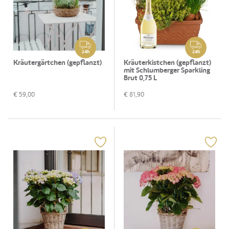
24h
24h
Kräutergärtchen (gepflanzt)
Kräuterkistchen (gepflanzt)
mit Schlumberger Sparkling
Brut 0,75 L
€
59,00
€
81,90