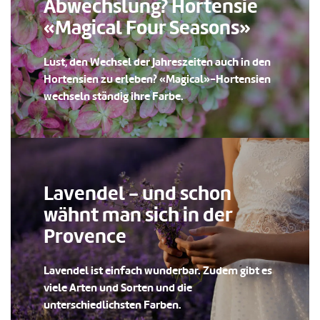
Abwechslung? Hortensie
«Magical Four Seasons»
Lust, den Wechsel der Jahreszeiten auch in den
Hortensien zu erleben? «Magical»-Hortensien
wechseln ständig ihre Farbe.
Lavendel - und schon
wähnt man sich in der
Provence
Lavendel ist einfach wunderbar. Zudem gibt es
viele Arten und Sorten und die
unterschiedlichsten Farben.