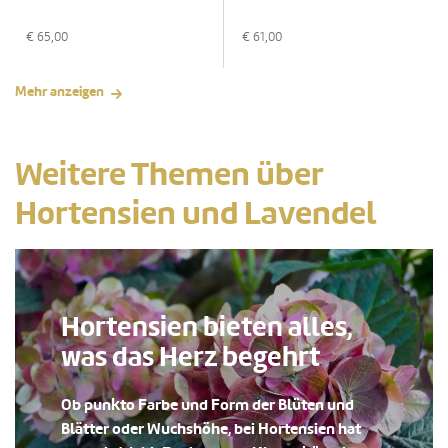
€
65,00
€
61,00
Mehr anzeigen
Weitere Themen über
Hortensien und Lavendel
Hortensien bieten alles,
was das Herz begehrt
Ob punkto Farbe und Form der Blüten und
Blätter oder Wuchshöhe, bei Hortensien hat