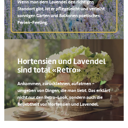
Wenn man dem Lavendel den richtigen
Standort gibt, ist er pflegeleicht und verleiht
sonnigen Gärten und Balkonen poetisches
Ferien-Feeling.
Hortensien und Lavendel
sind total «Retro»
Ankommen, zurücklehnen, aufatmen –
umgeben von Dingen, die man liebt. Das erklärt
nicht nur den Retro-Look, sondern auch die
Beliebtheit von Hortensien und Lavendel.