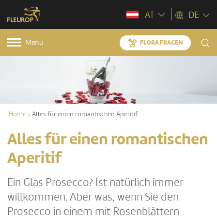
AT
DE
Menü
FLORA FRAGEN
Home
Alles für einen romantischen Aperitif
Alles für einen romantischen
Aperitif
Ein Glas Prosecco? Ist natürlich immer
willkommen. Aber was, wenn Sie den
Prosecco in einem mit Rosenblättern