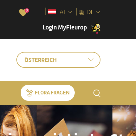
0
AT
DE
Login MyFleurop
ÖSTERREICH
FLORA FRAGEN