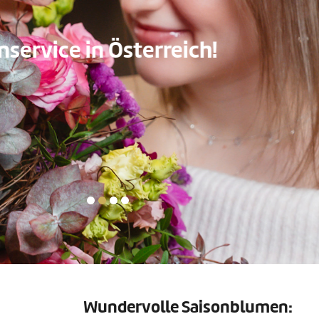
Bei uns wird je
von unseren österreichischen Me
ÜBERZEUGEN SIE SICH SELBST
Wundervolle Saisonblumen: