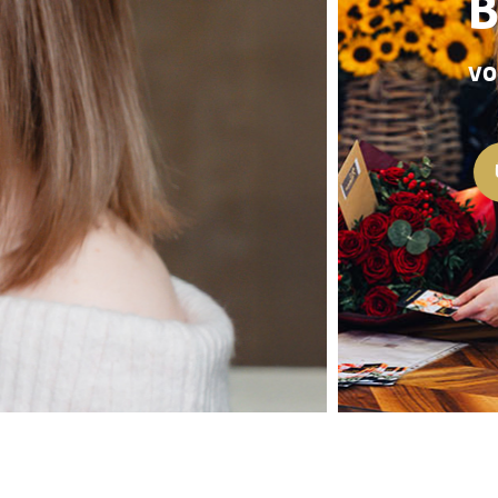
der Strauß handgefer
isterfloristen!