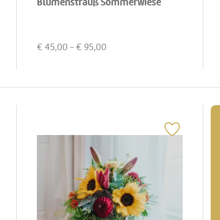
Blumenstrauß Sommerwiese
€
45,00
- €
95,00