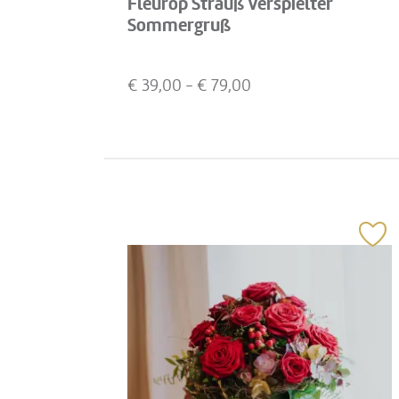
Fleurop Strauß Verspielter
Sommergruß
€
39,00
- €
79,00