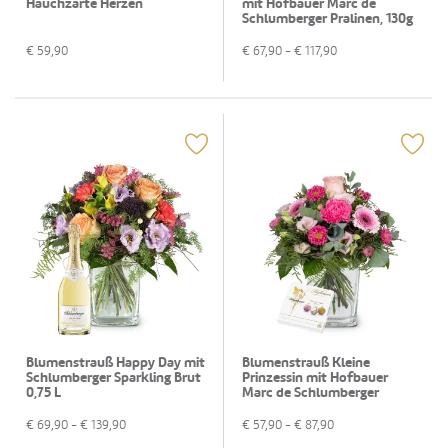
Hauchzarte Herzen
mit Hofbauer Marc de
Schlumberger Pralinen, 130g
€
59,90
€
67,90
- €
117,90
Blumenstrauß Happy Day mit
Blumenstrauß Kleine
Schlumberger Sparkling Brut
Prinzessin mit Hofbauer
0,75 L
Marc de Schlumberger
Pralinen, 130g
€
69,90
- €
139,90
€
57,90
- €
87,90