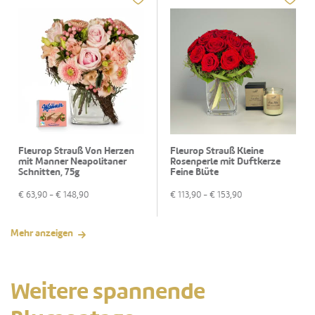
Fleurop Strauß Von Herzen
Fleurop Strauß Kleine
mit Manner Neapolitaner
Rosenperle mit Duftkerze
Schnitten, 75g
Feine Blüte
€
63,90
- €
148,90
€
113,90
- €
153,90
Mehr anzeigen
Weitere spannende