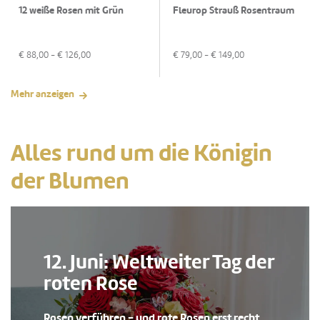
12 weiße Rosen mit Grün
Fleurop Strauß Rosentraum
€
88,00
- €
126,00
€
79,00
- €
149,00
Mehr anzeigen
Alles rund um die Königin
der Blumen
12. Juni: Weltweiter Tag der
roten Rose
Rosen verführen - und rote Rosen erst recht.