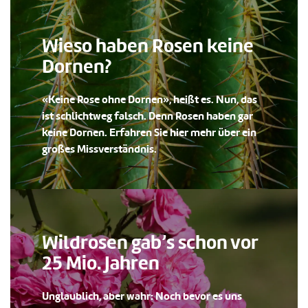
Wieso haben Rosen keine
Dornen?
«Keine Rose ohne Dornen», heißt es. Nun, das
ist schlichtweg falsch. Denn Rosen haben gar
keine Dornen. Erfahren Sie hier mehr über ein
großes Missverständnis.
Wildrosen gab’s schon vor
25 Mio. Jahren
Unglaublich, aber wahr: Noch bevor es uns