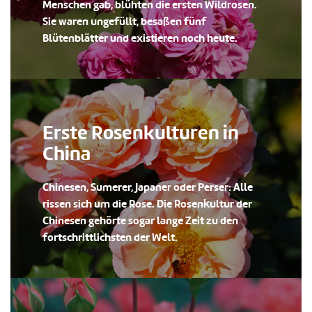
Menschen gab, blühten die ersten Wildrosen.
Sie waren ungefüllt, besaßen fünf
Blütenblätter und existieren noch heute.
Erste Rosenkulturen in
China
Chinesen, Sumerer, Japaner oder Perser: Alle
rissen sich um die Rose. Die Rosenkultur der
Chinesen gehörte sogar lange Zeit zu den
fortschrittlichsten der Welt.