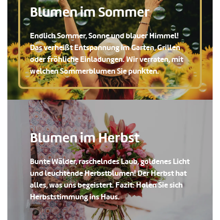
Blumen im Sommer
Endlich Sommer, Sonne und blauer Himmel!
Das verheißt Entspannung im Garten, Grillen
oder fröhliche Einladungen. Wir verraten, mit
welchen Sommerblumen Sie punkten.
Blumen im Herbst
Bunte Wälder, raschelndes Laub, goldenes Licht
und leuchtende Herbstblumen! Der Herbst hat
alles, was uns begeistert. Fazit: Holen Sie sich
Herbststimmung ins Haus.