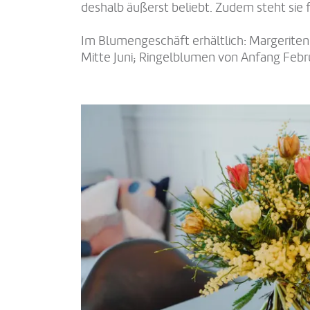
deshalb äußerst beliebt. Zudem steht sie 
Im Blumengeschäft erhältlich: Margeriten
Mitte Juni; Ringelblumen von Anfang Febru