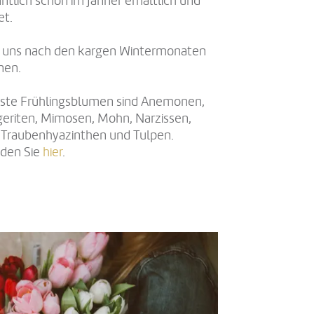
ntlich schon im Jänner erhältlich und
et.
r uns nach den kargen Wintermonaten
nen.
teste Frühlingsblumen sind Anemonen,
geriten, Mimosen, Mohn, Narzissen,
 Traubenhyazinthen und Tulpen.
nden Sie
hier
.