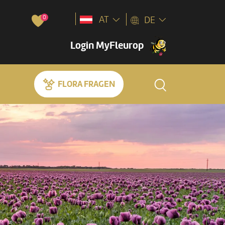
0
AT
DE
Login MyFleurop
FLORA FRAGEN