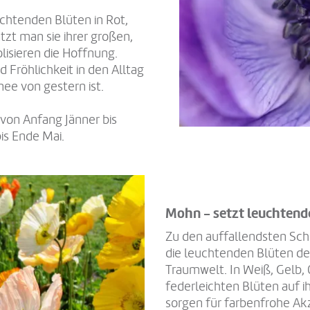
chtenden Blüten in Rot,
tzt man sie ihrer großen,
lisieren die Hoffnung.
Fröhlichkeit in den Alltag
nee von gestern ist.
von Anfang Jänner bis
is Ende Mai.
Mohn - setzt leuchtend
Zu den auffallendsten Sch
die leuchtenden Blüten de
Traumwelt. In Weiß, Gelb,
federleichten Blüten auf i
sorgen für farbenfrohe A