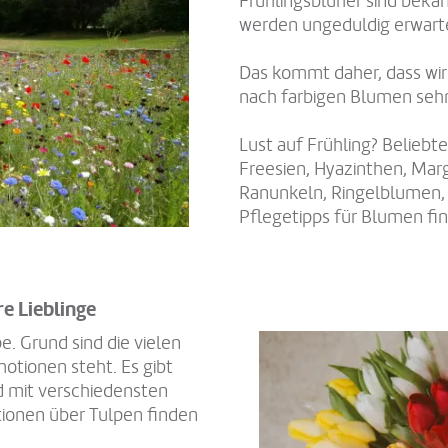
Frühlingsblüher sind bekan
werden ungeduldig erwart
Das kommt daher, dass wi
nach farbigen Blumen seh
Lust auf Frühling? Belieb
Freesien, Hyazinthen, Mar
Ranunkeln, Ringelblumen,
Pflegetipps für Blumen fi
re Lieblinge
e. Grund sind die vielen
motionen steht. Es gibt
d mit verschiedensten
ionen über Tulpen finden