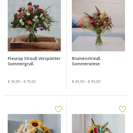
Fleurop Strauß Verspielter
Blumenstrauß
Sommergruß
Sommerwiese
€
39,00
- €
79,00
€
45,00
- €
95,00