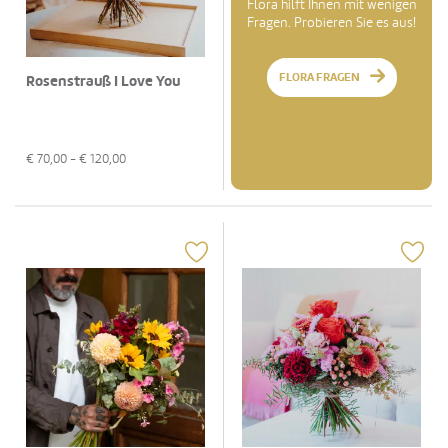
Flora hilft Ihnen mit wenigen
Fragen. Probieren Sie es aus!
FLORA FRAGEN
Rosenstrauß I Love You
€
70,00
- €
120,00