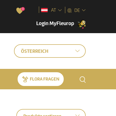
0
AT
DE
Login MyFleurop
ÖSTERREICH
FLORA FRAGEN