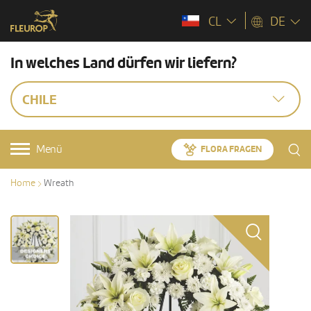
CL
DE
In welches Land dürfen wir liefern?
CHILE
Menü
FLORA FRAGEN
Home
Wreath