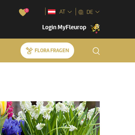
0
AT
DE
Login MyFleurop
FLORA FRAGEN