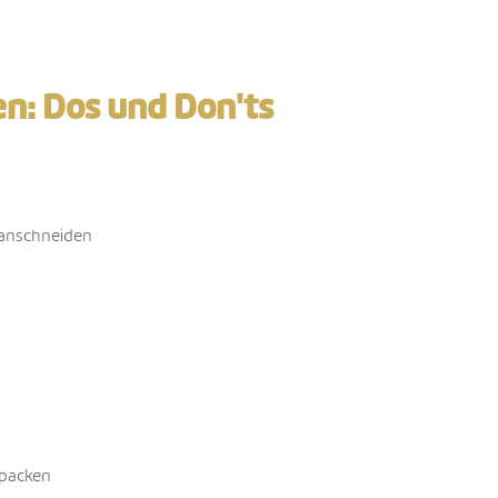
n: Dos und Don'ts
 anschneiden
npacken