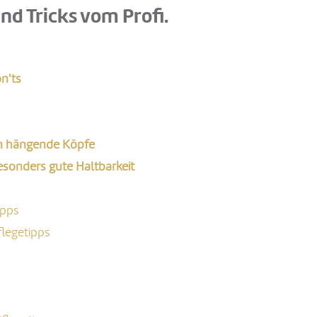
und Tricks vom Profi.
n'ts
en hängende Köpfe
esonders gute Haltbarkeit
ipps
flegetipps