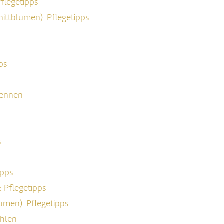
flegetipps
ttblumen): Pflegetipps
ps
kennen
s
ipps
: Pflegetipps
umen): Pflegetipps
ählen