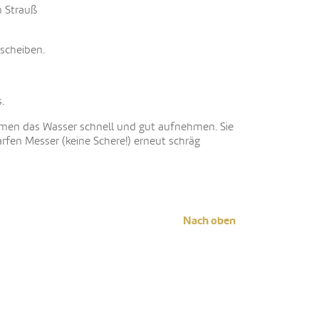
m Strauß
rscheiben.
.
umen das Wasser schnell und gut aufnehmen. Sie
rfen Messer (keine Schere!) erneut schräg
Nach oben