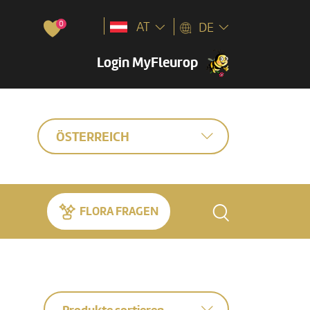
0
AT
DE
Login MyFleurop
ÖSTERREICH
FLORA FRAGEN