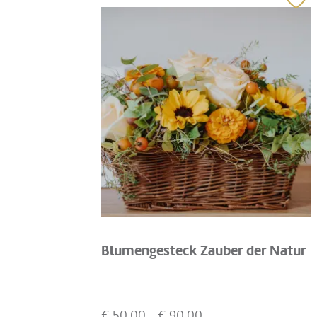
Blumengesteck Zauber der Natur
€
50,00
- €
90,00