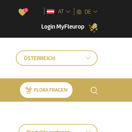
0
AT
DE
Login MyFleurop
ÖSTERREICH
FLORA FRAGEN