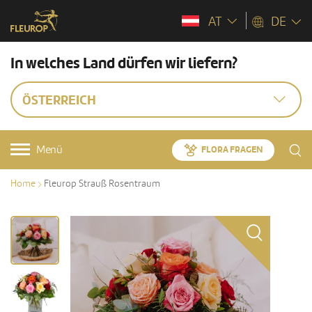
AT
DE
In welches Land dürfen wir liefern?
ÖSTERREICH
Menü
FLORA FRAGEN
Home
Fleurop Strauß Rosentraum