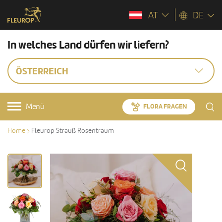
AT
DE
In welches Land dürfen wir liefern?
ÖSTERREICH
Menü
FLORA FRAGEN
Home
Fleurop Strauß Rosentraum