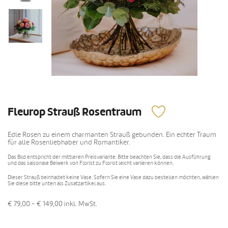
Fleurop Strauß Rosentraum
Edle Rosen zu einem charmanten Strauß gebunden. Ein echter Traum
für alle Rosenliebhaber und Romantiker.
Das Bild entspricht der mittleren Preisvariante. Bitte beachten Sie, dass die Ausführung
und das saisonale Beiwerk von Florist zu Florist leicht variieren können.
Dieser Strauß beinhaltet keine Vase. Sofern Sie eine Vase dazu bestellen möchten, wählen
Sie diese bitte unten als Zusatzartikel aus.
€ 79,00 - € 149,00
inkl. MwSt.