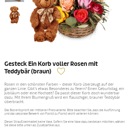
Gesteck Ein Korb voller Rosen mit
Teddybär (braun)
Rosen in den schönsten Farben - dieser Korb überzeugt auf der
ganzen Linie. Gibt’s etwas Besonderes zu feiern? Einen Geburtstag, ein
Jubiläum oder eine Hochzeit? Da passt dieser Korb doch wunderbar
dazu. Mit Ihrem Blumengruß wird ein flauschiger, brauner Teddybär
überbracht.
Das Bild entspricht der mittleren Preisvariante. Bitte beachten Sie, dass die Ausführung
und das saisonale Beiwerk von Florist zu Florist leicht variieren können.
Dieser Strauß beinhaltet keine Vase. Sofern Sie eine Vase dazu bestellen möchten, wählen
Sie diese bitte unten als Zusatzartikel aus.