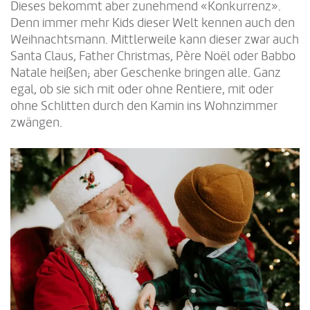
Dieses bekommt aber zunehmend «Konkurrenz».
Denn immer mehr Kids dieser Welt kennen auch den
Weihnachtsmann. Mittlerweile kann dieser zwar auch
Santa Claus, Father Christmas, Père Noël oder Babbo
Natale heißen; aber Geschenke bringen alle. Ganz
egal, ob sie sich mit oder ohne Rentiere, mit oder
ohne Schlitten durch den Kamin ins Wohnzimmer
zwängen.