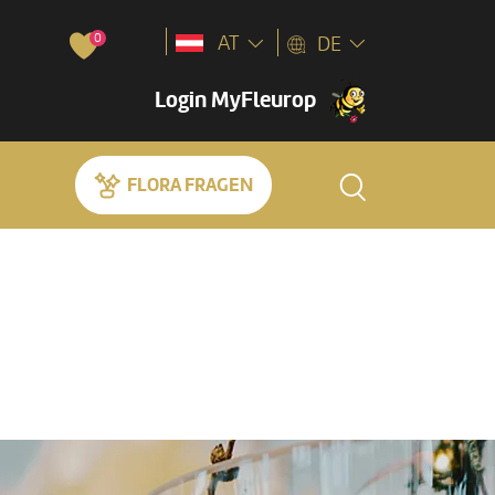
0
AT
DE
Login MyFleurop
FLORA FRAGEN