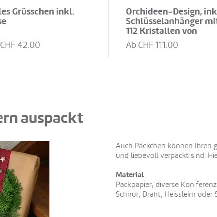
les Grüsschen inkl.
Orchideen-Design, ink
se
Schlüsselanhänger mi
112 Kristallen von
Swarovski®
 CHF
42.00
Ab CHF
111.00
ern auspackt
Auch Päckchen können Ihren g
und liebevoll verpackt sind. Hie
Material
Packpapier; diverse Koniferenz
Schnur; Draht; Heissleim oder