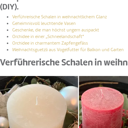
(DIY).
Verführerische Schalen in weihnachtlichem Glanz
Geheimnisvoll leuchtende Vasen
Geschenke, die man höchst ungern auspackt
Orchidee in einer „Schneelandschaft“
Orchidee in charmantem Zapfengefäss
Weihnachtsguetzli aus Vogelfutter für Balkon und Garten
Verführerische Schalen in weih