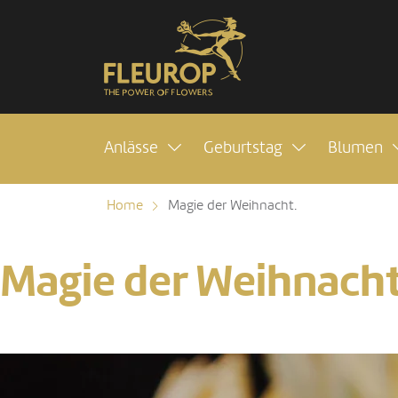
Anlässe
Geburtstag
Blumen
Home
Magie der Weihnacht.
Magie der Weihnach