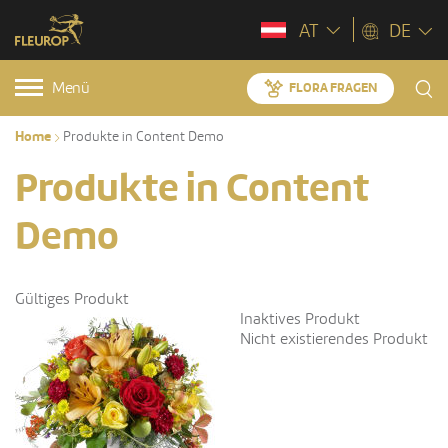
AT
DE
Menü
FLORA FRAGEN
Home
Produkte in Content Demo
Produkte in Content
Demo
Gültiges Produkt
Inaktives Produkt
Nicht existierendes Produkt