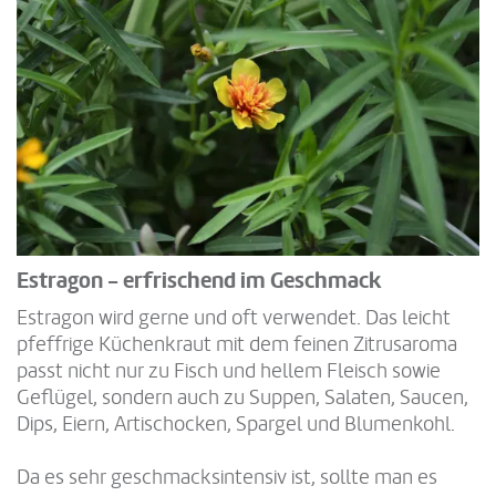
Estragon - erfrischend im Geschmack
Estragon wird gerne und oft verwendet. Das leicht
pfeffrige Küchenkraut mit dem feinen Zitrusaroma
passt nicht nur zu Fisch und hellem Fleisch sowie
Geflügel, sondern auch zu Suppen, Salaten, Saucen,
Dips, Eiern, Artischocken, Spargel und Blumenkohl.
Da es sehr geschmacksintensiv ist, sollte man es