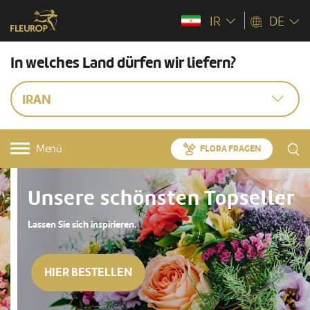
IR
DE
In welches Land dürfen wir liefern?
IRAN
Menü
FLORA FRAGEN
Unsere schönsten Topseller
Lassen Sie sich inspirieren.
HIER BESTELLEN