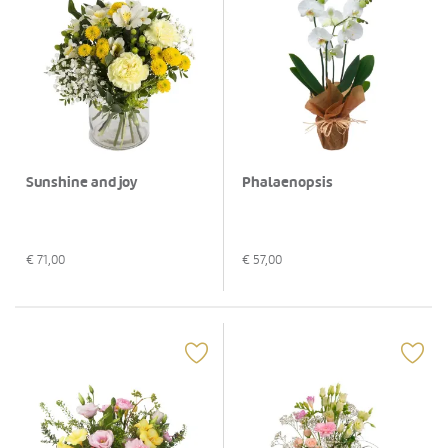
Sunshine and joy
Phalaenopsis
€
71,00
€
57,00