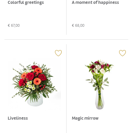
Colorful greetings
A moment of happiness
€
67,00
€
68,00
Liveliness
Magic mirrow