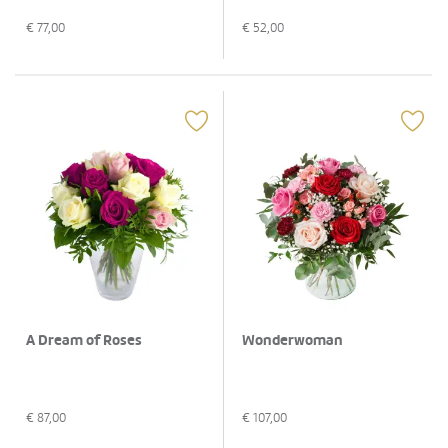
€
77,00
€
52,00
A Dream of Roses
Wonderwoman
€
87,00
€
107,00