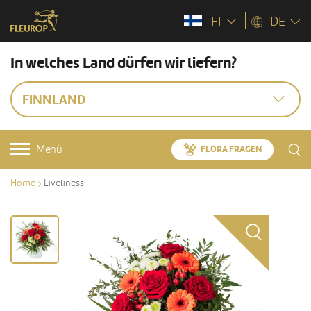
FI
DE
In welches Land dürfen wir liefern?
FINNLAND
Menü
FLORA FRAGEN
Home
Liveliness