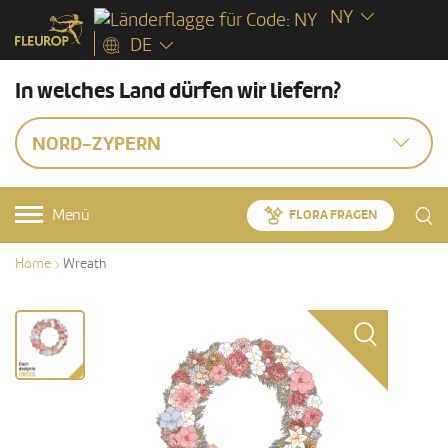
NY
DE
In welches Land dürfen wir liefern?
NORD-ZYPERN
Menü
FLORA FRAGEN
Home
Wreath