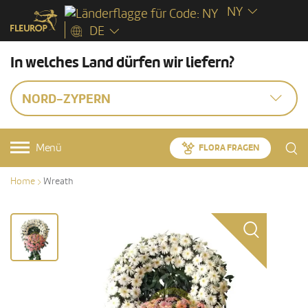
NY
DE
In welches Land dürfen wir liefern?
NORD-ZYPERN
Menü
FLORA FRAGEN
Home
Wreath