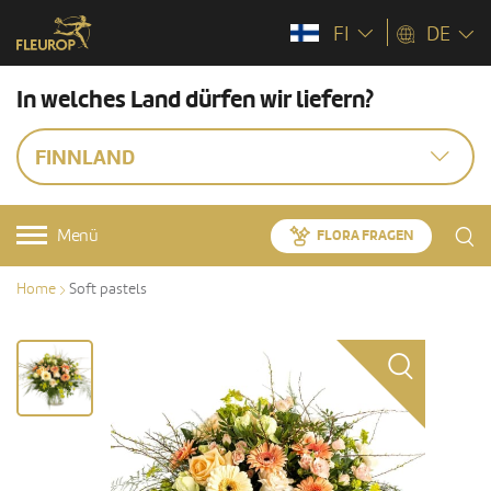
FI
DE
In welches Land dürfen wir liefern?
FINNLAND
Menü
FLORA FRAGEN
Home
Soft pastels