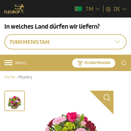
TM
DE
In welches Land dürfen wir liefern?
TURKMENISTAN
Menü
FLORA FRAGEN
Home
Mystery