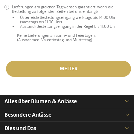
Lieferungen am gleichen Tag werden garantiert, wenn die
Bestellung zu folgenden Zeiten bei uns einlangt:
Österreich: Bestellungseingang werktags bis 14.00 Uhr
(samstags bis 11.00 Uhr)
Ausland: Bestellungseingang in der Regel bis 11.00 Uhr
Keine Lieferungen an Sonn- und Feiertagen.
(Ausnahmen: Valentinstag und Muttertag)
WEITER
Alles über Blumen & Anlässe
Besondere Anlässe
Dies und Das