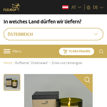
AT
DE
In welches Land dürfen wir liefern?
ÖSTERREICH
Menü
FLORA FRAGEN
Home
Duftkerze "Zirbenwald" - Zirbe und Lemongras