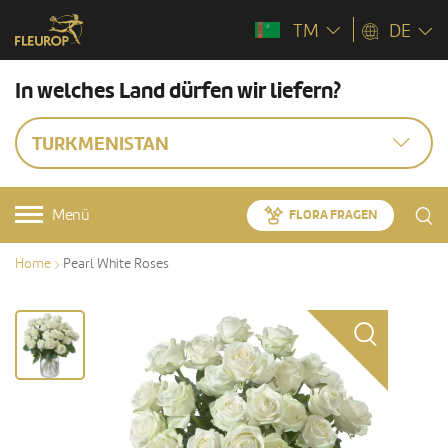
TM
DE
In welches Land dürfen wir liefern?
TURKMENISTAN
Menü
FLORA FRAGEN
Home
Pearl White Roses